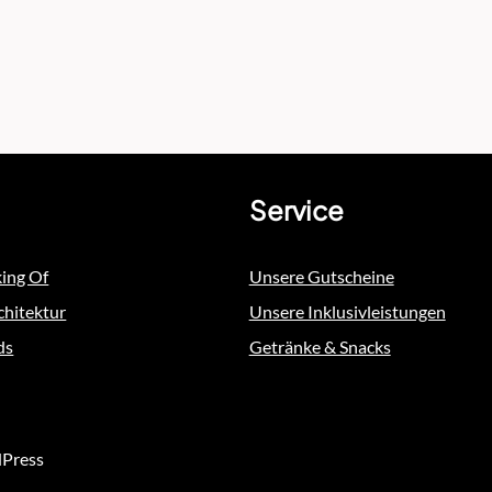
Service
king Of
Unsere Gutscheine
chitektur
Unsere Inklusivleistungen
ds
Getränke & Snacks
dPress